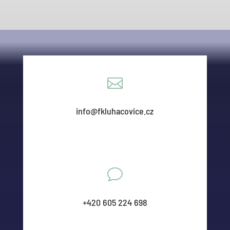

info@fkluhacovice.cz
v
+420 605 224 698