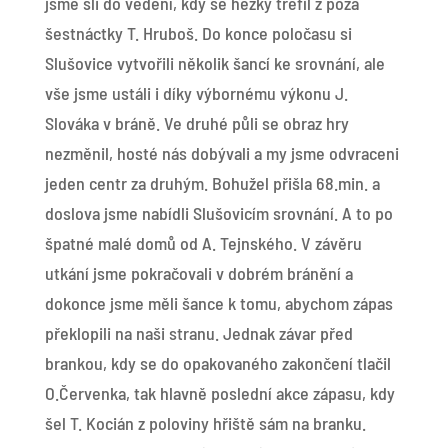
jsme šli do vedení, kdy se hezky trefil z poza
šestnáctky T. Hruboš. Do konce poločasu si
Slušovice vytvořili několik šancí ke srovnání, ale
vše jsme ustáli i díky výbornému výkonu J.
Slováka v bráně. Ve druhé půli se obraz hry
nezměnil, hosté nás dobývali a my jsme odvraceni
jeden centr za druhým. Bohužel přišla 68.min. a
doslova jsme nabídli Slušovicím srovnání. A to po
špatné malé domů od A. Tejnského. V závěru
utkání jsme pokračovali v dobrém bránění a
dokonce jsme měli šance k tomu, abychom zápas
překlopili na naši stranu. Jednak závar před
brankou, kdy se do opakovaného zakončení tlačil
O.Červenka, tak hlavně poslední akce zápasu, kdy
šel T. Kocián z poloviny hřiště sám na branku.