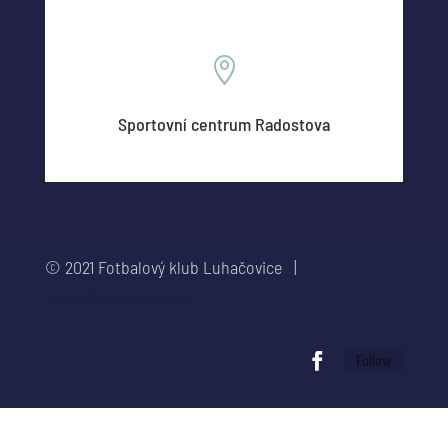

Sportovní centrum Radostova
© 2021 Fotbalový klub Luhačovice |
info@fkluhacovice.cz
Follow