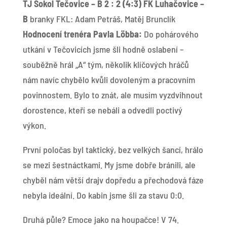
TJ Sokol Tečovice – B 2 : 2 (4:3) FK Luhačovice –
B
branky FKL: Adam Petráš, Matěj Brunclík
Hodnocení trenéra Pavla Löbba:
Do pohárového
utkání v Tečovicích jsme šli hodně oslabení –
souběžně hrál „A“ tým, několik klíčových hráčů
nám navíc chybělo kvůli dovoleným a pracovním
povinnostem. Bylo to znát, ale musím vyzdvihnout
dorostence, kteří se nebáli a odvedli poctivý
výkon.
První poločas byl taktický, bez velkých šancí, hrálo
se mezi šestnáctkami. My jsme dobře bránili, ale
chyběl nám větší drajv dopředu a přechodová fáze
nebyla ideální. Do kabin jsme šli za stavu 0:0.
Druhá půle? Emoce jako na houpačce! V 74.