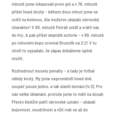
minutě jsme inkasovali první gól a v 76. minutě
přišel hned druhý – během dvou minut jsme se
ocitli na kolenou. Ale mužstvo ukázalo obrovský
charakter! V 80. minutě Petráš snížil a vrátil nás
do hry. A pak přišel okamžik euforie – v 89. minutě
po rohovém kopu srovnal Brunclík na 2:2! V tu
chvíli to vypadalo, že zápas dokážeme úplně
otočit.
Rozhodnout musely penalty – a tady je fotbal
někdy krutý. My jsme neproměnili hned dvě,
soupeř pouze jednu, a tak slavili domácí (4:3). Pro
nás velké zklamání, protože jsme to měli na dosah.
Přesto klukům patří obrovské uznání – ukázali
bojovnost, soudržnost a vůli rvát se až do