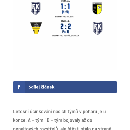
Sdílej článek
Letošní účinkování našich týmů v poháru je u
konce. A – tým i B – tým bojovaly až do
penaltových rozstřelů, ale štěstí stálo na straně