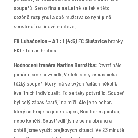
soupeřů. Sen o finále na Letné se tak v této
sezóně rozplynul a obě mužstva se nyní plně
soustředí na ligové soutěže.
FK Luhačovice – A 1 : 1 (4:5) FC Slušovice
branky
FKL: Tomáš hruboš
Hodnocení trenéra Martina Bernátka:
Čtvrtfinále
poháru jsme nezvládli. Věděli jsme, že nás čeká
těžký soupeř, který má ve svých řadách několik
kvalitních individualit. To se taky potvrdilo. Soupeř
byl celý zápas častěji na míči. Ale je to pohár,
který se hraje na jeden zápas. Buď bereš postup,
nebo končíš. Soustředili jsme se na obranu a
chtěli jsme využít brejkových situací. Ve 23.minutě