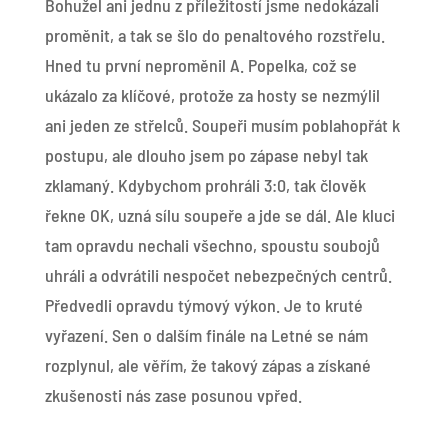
Bohužel ani jednu z příležitostí jsme nedokázali
proměnit, a tak se šlo do penaltového rozstřelu.
Hned tu první neproměnil A. Popelka, což se
ukázalo za klíčové, protože za hosty se nezmýlil
ani jeden ze střelců. Soupeři musím poblahopřát k
postupu, ale dlouho jsem po zápase nebyl tak
zklamaný. Kdybychom prohráli 3:0, tak člověk
řekne OK, uzná sílu soupeře a jde se dál. Ale kluci
tam opravdu nechali všechno, spoustu soubojů
uhráli a odvrátili nespočet nebezpečných centrů.
Předvedli opravdu týmový výkon. Je to kruté
vyřazení. Sen o dalším finále na Letné se nám
rozplynul, ale věřím, že takový zápas a získané
zkušenosti nás zase posunou vpřed.