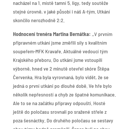
nacházel na 1. místě tamní 5. ligy, tedy soutěže
stejné úrovně, v jaké působí i náš A-tým. Utkání
skončilo nerozhodně 2:2.
Hodnocení trenéra Martina Bernátka:
,,V prvním
připravném utkání jsme změřili síly s kvalitním
soupeřem-MFK Kravaře. Aktuálné vedoucí tým
Krajského přeboru. Do utkání jsme vstoupili
výborně, hned ve 2 minutě otevřel skóre Štěpa
Červenka. Hra byla vyrovnaná, bylo vidět, že se
jedná o první utkáni po dlouhé době. Ve hře bylo
několik nepřesností a chyb ze špatné komunikace.
Ale to se na začátku přípravy odpouští. Hosté
ještě do poločasu srovnali po sražené střele z
poza šesnáctky. Do druhého poločasu se sestavy