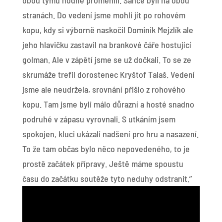
obou týmu hodně proměnili. Šance byli na obou
stranách. Do vedení jsme mohli jít po rohovém
kopu, kdy si výborně naskočil Dominik Mejzlík ale
jeho hlavičku zastavil na brankové čáře hostující
golman. Ale v zápětí jsme se už dočkali. To se ze
skrumáže trefil dorostenec Kryštof Talaš. Vedení
jsme ale neudržela, srovnání přišlo z rohového
kopu. Tam jsme byli málo důrazní a hosté snadno
podruhé v zápasu vyrovnali. S utkáním jsem
spokojen, kluci ukázali nadšení pro hru a nasazení.
To že tam občas bylo něco nepovedeného, to je
prostě začátek přípravy. Ještě máme spoustu
času do začátku soutěže tyto neduhy odstranit.”