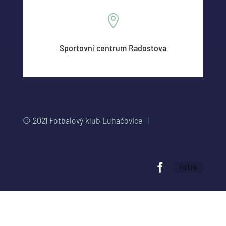

Sportovní centrum Radostova
© 2021 Fotbalový klub Luhačovice |
info@fkluhacovice.cz
Follow