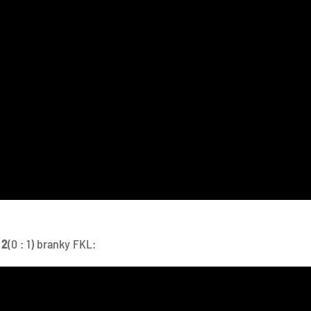
 2
(0 : 1) branky FKL: