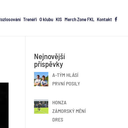
Rozlosování
Trenéři
O klubu
KIS
Merch Zone FKL
Kontakt
Nejnovější
příspěvky
A-TÝM HLÁSÍ
PRVNÍ POSILY
HONZA
ZÁMORSKÝ MĚNÍ
DRES